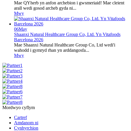
Mae QYherb yn anfon archebion i gwsmeriaid! Mae cleient
arall wedi gosod archeb gyda ni...
Mwy
06
May
Shaanxi Natural Healthcare Group Co, Ltd. Yn Vitafoods
Barcelona 2026
Mae Shaanxi Natural Healthcare Group Co, Ltd wedi'i
wahodd i gymryd rhan yn arddangosfa...
Mwy
Mordwyo cyflym
Cartref
Amdanom ni
Cynhyrchion