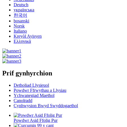
Deutsch
українська
한국어
bosanski
Norsk
Italiano
Kreyòl Ayisyen
Ελληνικά
Prif gynhyrchion
Detholiad Llysieuol
Powdwr Ffrwythau a Llysiau
Ychwanegiad Maethol
Canolradd
Cynhwysion Bwyd Swyddogaethol
Powdwr Asid Ffolig Pur