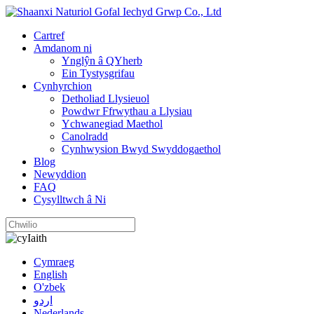
Cartref
Amdanom ni
Ynglŷn â QYherb
Ein Tystysgrifau
Cynhyrchion
Detholiad Llysieuol
Powdwr Ffrwythau a Llysiau
Ychwanegiad Maethol
Canolradd
Cynhwysion Bwyd Swyddogaethol
Blog
Newyddion
FAQ
Cysylltwch â Ni
Iaith
Cymraeg
English
O'zbek
اردو
Nederlands