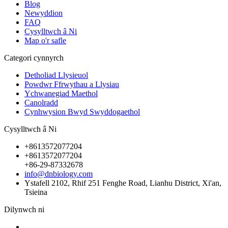
Blog
Newyddion
FAQ
Cysylltwch â Ni
Map o'r safle
Categori cynnyrch
Detholiad Llysieuol
Powdwr Ffrwythau a Llysiau
Ychwanegiad Maethol
Canolradd
Cynhwysion Bwyd Swyddogaethol
Cysylltwch â Ni
+8613572077204
+8613572077204
+86-29-87332678
info@dnbiology.com
Ystafell 2102, Rhif 251 Fenghe Road, Lianhu District, Xi'an,
Tsieina
Dilynwch ni