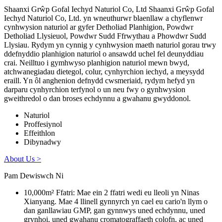
Shaanxi Grŵp Gofal Iechyd Naturiol Co, Ltd Shaanxi Grŵp Gofal
Iechyd Naturiol Co, Ltd. yn wneuthurwr blaenllaw a chyflenwr
cynhwysion naturiol ar gyfer Detholiad Planhigion, Powdwr
Detholiad Llysieuol, Powdwr Sudd Ffrwythau a Phowdwr Sudd
Llysiau. Rydym yn cynnig y cynhwysion maeth naturiol gorau trwy
ddefnyddio planhigion naturiol o ansawdd uchel fel deunyddiau
crai. Neilltuo i gymhwyso planhigion naturiol mewn bwyd,
atchwanegiadau dietegol, colur, cynhyrchion iechyd, a meysydd
eraill. Yn ôl anghenion defnydd cwsmeriaid, rydym hefyd yn
darparu cynhyrchion terfynol o un neu fwy o gynhwysion
gweithredol o dan broses echdynnu a gwahanu gwyddonol.
Naturiol
Proffesiynol
Effeithlon
Dibynadwy
About Us >
Pam Dewiswch Ni
10,000m² Ffatri: Mae ein 2 ffatri wedi eu lleoli yn Ninas
Xianyang. Mae 4 llinell gynnyrch yn cael eu cario'n llym o
dan ganllawiau GMP, gan gynnwys uned echdynnu, uned
grynhoi, uned gwahanu cromatograffaeth colofn, ac uned