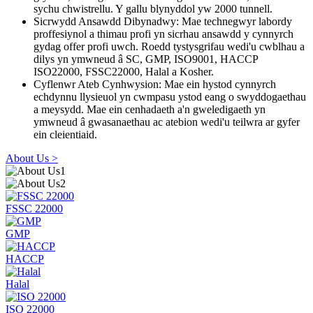
sychu chwistrellu. Y gallu blynyddol yw 2000 tunnell.
Sicrwydd Ansawdd Dibynadwy: Mae technegwyr labordy
proffesiynol a thimau profi yn sicrhau ansawdd y cynnyrch
gydag offer profi uwch. Roedd tystysgrifau wedi'u cwblhau a
dilys yn ymwneud â SC, GMP, ISO9001, HACCP
ISO22000, FSSC22000, Halal a Kosher.
Cyflenwr Ateb Cynhwysion: Mae ein hystod cynnyrch
echdynnu llysieuol yn cwmpasu ystod eang o swyddogaethau
a meysydd. Mae ein cenhadaeth a'n gweledigaeth yn
ymwneud â gwasanaethau ac atebion wedi'u teilwra ar gyfer
ein cleientiaid.
About Us >
FSSC 22000
GMP
HACCP
Halal
ISO 22000